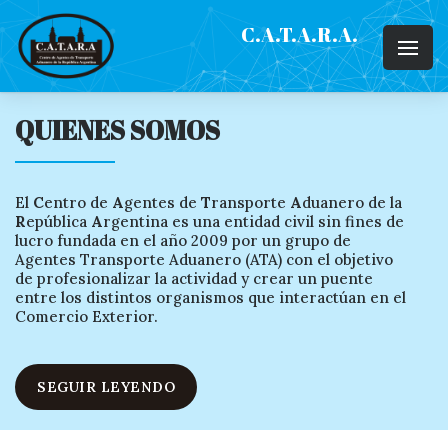
C.A.T.A.R.A.
QUIENES SOMOS
El
C
entro de
A
gentes de
T
ransporte
A
duanero de la
R
epública
A
rgentina es una entidad civil sin fines de
lucro fundada en el año 2009 por un grupo de
Agentes Transporte Aduanero (ATA) con el objetivo
de profesionalizar la actividad y crear un puente
entre los distintos organismos que interactúan en el
Comercio Exterior.
SEGUIR LEYENDO