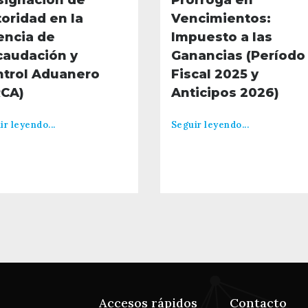
signación de
Prórroga en
oridad en la
Vencimientos:
encia de
Impuesto a las
caudación y
Ganancias (Período
ntrol Aduanero
Fiscal 2025 y
RCA)
Anticipos 2026)
ir leyendo...
Seguir leyendo...
Accesos rápidos
Contacto