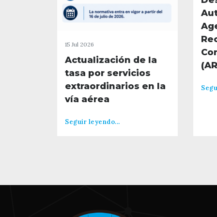
De
Aut
Ag
Re
15 Jul 2026
Co
Actualización de la
(A
tasa por servicios
extraordinarios en la
Segu
vía aérea
Seguir leyendo...