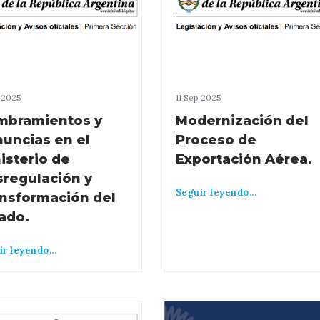
p 2025
11 Sep 2025
mbramientos y
Modernización del
uncias en el
Proceso de
isterio de
Exportación Aérea.
regulación y
Seguir leyendo...
nsformación del
ado.
r leyendo...