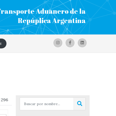
Transporte Aduanero de la
Repúplica Argentina
S
 296