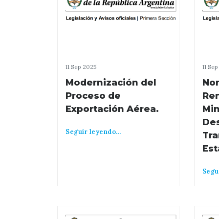
11 Sep 2025
11 Se
Modernización del
No
Proceso de
Ren
Exportación Aérea.
Min
Des
Seguir leyendo...
Tra
Est
Segui