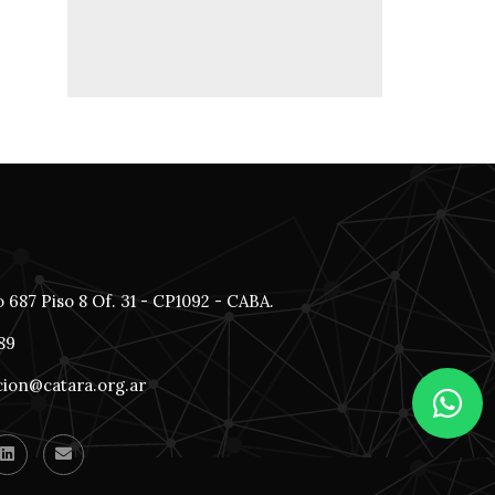
 687 Piso 8 Of. 31 - CP1092 - CABA.
189
cion@catara.org.ar