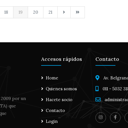
18
19
20
21
Accesos rápidos
Contacto
Home
Av. Belgrano
Quienes somos
011 - 5032 3
 2009 por un
Hacete socio
administra
ATA) que
Contacto
 que
Login