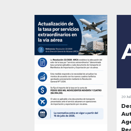
20 Ju
De
Aut
Ag
Re