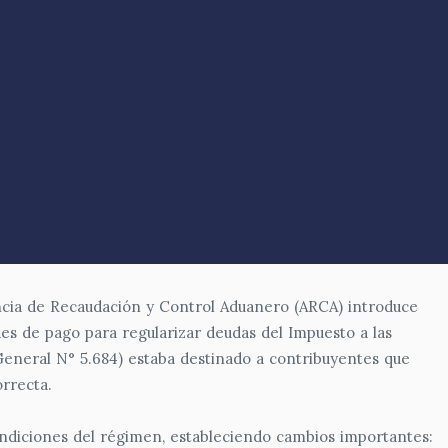
cia de Recaudación y Control Aduanero (ARCA) introduce
des de pago para regularizar deudas del Impuesto a las
General N° 5.684) estaba destinado a contribuyentes que
rrecta.
condiciones del régimen, estableciendo cambios importantes: