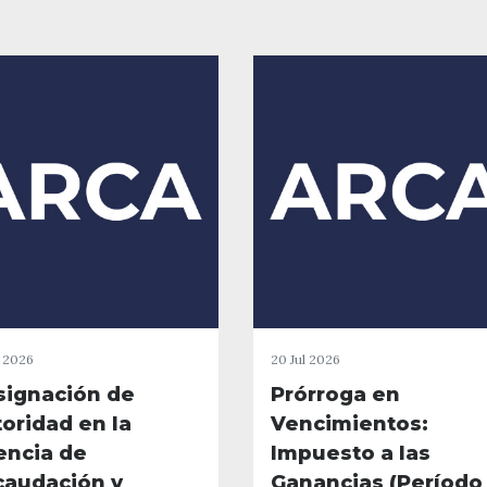
l 2026
20 Jul 2026
signación de
Prórroga en
oridad en la
Vencimientos:
encia de
Impuesto a las
caudación y
Ganancias (Período